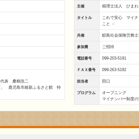
税理士法人 ひまわ
主催
これで安心 マイナ
タイトル
こと －
鮫島社会保険労務士
共催
ご招待
参加費
099-203-5191
電話番号
099-263-5192
ＦＡＸ番号
g 代表 桑鶴浩二
田口
担当者
プ」 鹿児島市維新ふるさと館 特
オープニング
プログラム
マイナンバー制度の