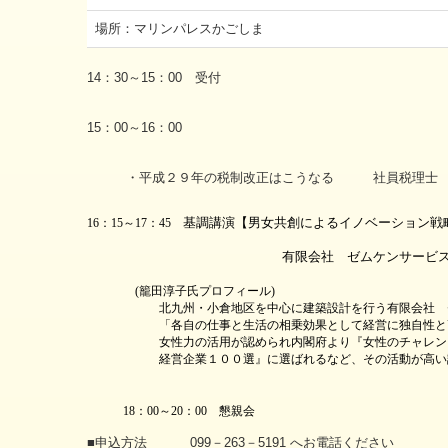
場所：マリンパレスかごしま
14：30～15：00 受付
15：00～16：00
・平成２９年の税制改正はこうなる 社員税理士 
基調講演
【
男女共創によるイノベーション戦
16
：
15
～
17
：
45
有限会社 ゼムケンサービス 代表
(
籠田淳子氏プロフィール
)
北九州・小倉地区を中心に建築設計を行う有限会社 ゼム
「各自の仕事と生活の相乗効果として経営に独自性と高付
女性力の活用が認められ内閣府より
『
女性のチャレン
経営企業１００選
』
に選ばれるなど、その活動が高い
18
：
00
～
20
：
00
懇親会
■申込方法 099－263－5191 へお電話ください