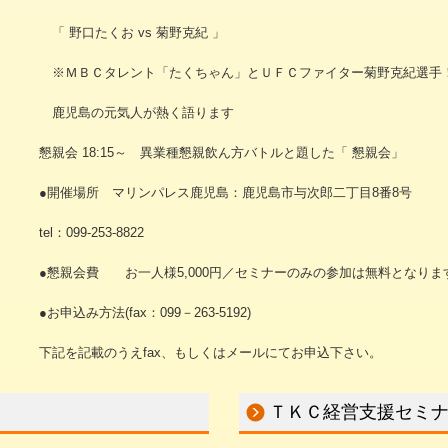
「 野口たくお vs 菊野克紀 」
※ＭＢＣタレント「たくちゃん」とＵＦＣファイター菊野克紀選手
鹿児島の元気人が熱く語ります
懇親会 18:15～ 異業種懇親飲ん方バトルと題した「 懇親会」
●開催場所 マリンパレス鹿児島：鹿児島市与次郎二丁目8番8号
tel：099-253-8822
●懇親会費 お一人様5,000円／セミナーのみの参加は無料となりま
●お申込み方法(fax：099－263-5192)
下記を記載のうえfax、もしくはメールにてお申込下さい。
ＴＫＣ経営支援セミナー