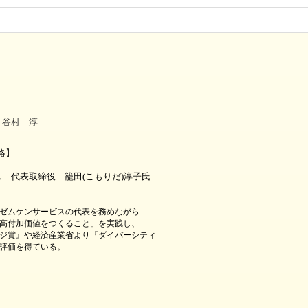
谷村 淳
略
】
取締役 籠田
(
こもりだ
)
淳子氏
ケンサービスの代表を務めながら
加価値をつくること」を実践し、
ジ賞
』
や経済産業省より
『
ダイバーシティ
評価を得ている。