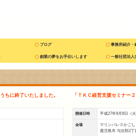
ブログ
事務所紹介・
へ
ブログ 2025年
創業の夢をお手伝いします
職員紹介
交通案内
個人情報保護
魔女たちの食
お客様の声
一般社団法人
のうちに終了いたしました。
「ＴＫＣ経営支援セミナー２
平成27年9月8日（火）（
開催日時
マリンパレスかごし
会場
鹿児島市 与次郎2丁