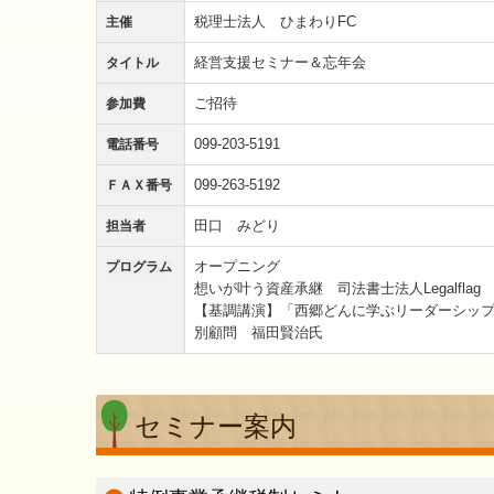
税理士法人 ひまわりFC
主催
経営支援セミナー＆忘年会
タイトル
ご招待
参加費
099-203-5191
電話番号
099-263-5192
ＦＡＸ番号
田口 みどり
担当者
オープニング
プログラム
想いが叶う資産承継 司法書士法人Legalfla
【基調講演】「西郷どんに学ぶリーダーシッ
別顧問 福田賢治氏
セミナー案内