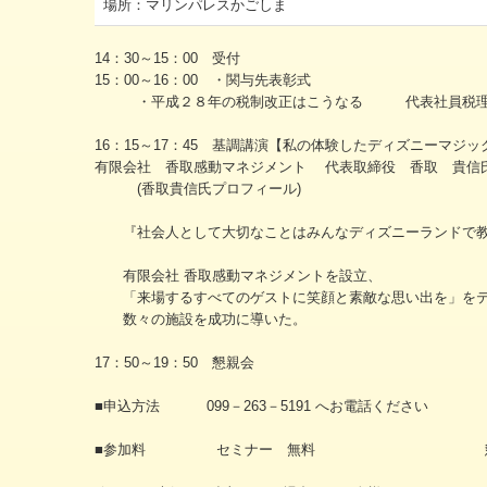
場所：マリンパレスかごしま
14：30～15：00 受付
15：00～16：00 ・関与先表彰式
・平成２８年の税制改正はこうなる 代表社員税理
16：15～17：45 基調講演【私の体験したディズニーマジッ
有限会社 香取感動マネジメント 代表取締役 香取 貴信
(香取貴信氏プロフィール)
『社会人として大切なことはみんなディズニーランドで教
有限会社 香取感動マネジメントを設立、
「来場するすべてのゲストに笑顔と素敵な思い出を」をテ
数々の施設を成功に導いた。
17：50～19：50 懇親会
■申込方法 099－263－5191 へお電話ください
■参加料 セミナー 無料 懇親会 お